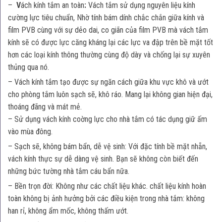
–
V
ách kính tắm an toàn
:
Vách tắm sử dụng nguyên liệu kính
cường lực tiêu chuẩn, Nhờ tính bám dính chắc chắn giữa kính và
film PVB cùng với sự dẻo dai, co giãn của film PVB mà vách tắm
kính sẽ có được lực căng kháng lại các lực va đập trên bề mặt tốt
hơn các loại kính thông thường cùng độ dày và chống lại sự xuyên
thủng qua nó.
– Vách kính tắm tạo được sự ngăn cách giữa khu vực khô và ướt
cho phòng tắm luôn sạch sẽ, khô ráo. Mang lại không gian hiện đại,
thoáng đãng và mát mẻ.
– Sử dụng vách kính coờng lực cho nhà tắm có tác dụng giữ ấm
vào mùa đông.
– Sạch sẽ, không bám bẩn, dễ vệ sinh: Với đặc tính bề mặt nhẵn,
vách kính thực sự dễ dàng vệ sinh. Bạn sẽ không còn biết đến
những bức tường nhà tắm cáu bẩn nữa.
– Bền trọn đời: Không như các chất liệu khác. chất liệu kính hoàn
toàn không bị ảnh hưởng bởi các điều kiện trong nhà tắm: không
han rỉ, không ẩm mốc, không thấm ướt.