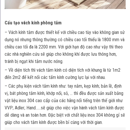
Cấu tạo vách kính phòng tắm
– Vách kính tắm được thiết kế với chiều cao tùy vào không gian sử
dụng nó nhưng thông thường có chiều cao tối thiểu là 1800 mm và
chiều cao tối đa là 2200 mm. Với giới hạn độ cao như vậy thì theo
các nhà nghiên cứu sẽ giúp cho không khí được lưu thông hơn,
tránh bị ngạt khi tắm nước nóng.
– Về diện tích thì vách tắm kính có diện tích với khung là từ 1m2
đến 2m2 để kết nối các tấm kính cường lực lại với nhau.
– Các phụ kiện vách tắm kính như: tay nắm, kẹp kính; bản lề, định
vị, bát phòng tắm kính, khớp nối, sỏ, … thì đều được sản xuất bằng
vật liệu inox 304 cao cấp của các hãng nổi tiếng trên thế giới như
VVP; Adler; Hand……sẽ giúp cho việc vận hành vách tắm kính được
dễ dàng và an toàn hơn. Đặc biệt với chất liệu inox 304 không gỉ sẽ
giúp cho vách tắm kính được bền bỉ cùng với thời gian.