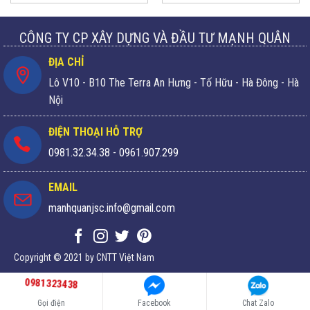
CÔNG TY CP XÂY DỰNG VÀ ĐẦU TƯ MẠNH QUÂN
ĐỊA CHỈ
Lô V10 - B10 The Terra An Hưng - Tố Hữu - Hà Đông - Hà
Nội
ĐIỆN THOẠI HỖ TRỢ
0981.32.34.38
-
0961.907.299
EMAIL
manhquanjsc.info@gmail.com
Copyright © 2021 by CNTT Việt Nam
0981323438
Gọi điện
Facebook
Chat Zalo