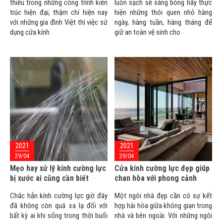
thiếu trong những công trình kiến
luôn sạch sẽ sáng bóng hãy thực
trúc hiện đại, thậm chí hiện nay
hiện những thói quen nhỏ hàng
với những gia đình Việt thì việc sử
ngày, hàng tuần, hàng tháng để
dụng cửa kính
giữ an toàn vệ sinh cho
2021
2021
29/04
29/04
Mẹo hay xử lý kính cường lực
Cửa kính cường lực đẹp giúp
bị xước ai cũng cần biết
chan hòa với phong cảnh
Chắc hẳn kính cường lực giờ đây
Một ngôi nhà đẹp cần có sự kết
đã không còn quá xa lạ đối với
hợp hài hòa giữa không gian trong
bất kỳ ai khi sống trong thời buổi
nhà và bên ngoài. Với những ngôi