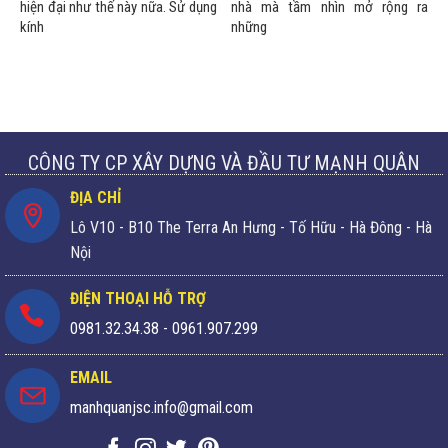
hiện đại như thế này nữa. Sử dụng
nhà mà tầm nhìn mở rộng ra
kính
những
CÔNG TY CP XÂY DỰNG VÀ ĐẦU TƯ MẠNH QUÂN
ĐỊA CHỈ
Lô V10 - B10 The Terra An Hưng - Tố Hữu - Hà Đông - Hà
Nội
ĐIỆN THOẠI HỖ TRỢ
0981.32.34.38
-
0961.907.299
EMAIL
manhquanjsc.info@gmail.com