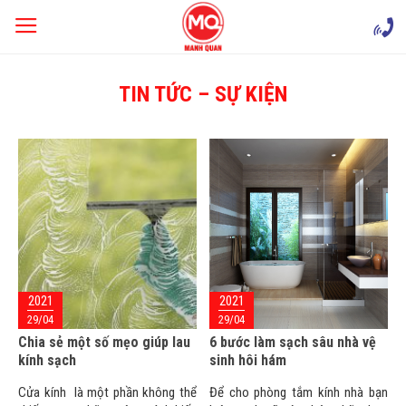
Skip
to
content
TIN TỨC – SỰ KIỆN
2021
2021
29/04
29/04
Chia sẻ một số mẹo giúp lau
6 bước làm sạch sâu nhà vệ
kính sạch
sinh hôi hám
Cửa kính là một phần không thể
Để cho phòng tắm kính nhà bạn