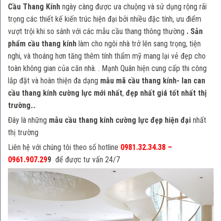
Cầu Thang Kính
ngày càng được ưa chuộng và sử dụng rộng rãi
trọng các thiết kế kiến trúc hiện đại bởi nhiều đặc tính, ưu điểm
vượt trội khi so sánh với các mẫu cầu thang thông thường
. Sản
phẩm cầu thang kính
làm cho ngôi nhà trở lên sang trọng, tiện
nghi, và thoáng hơn tăng thêm tính thẩm mỹ mang lại vẻ đẹp cho
toàn không gian của căn nhà. . Mạnh Quân hiện cung cấp thi công
lắp đặt và hoàn thiện đa dạng
mẫu mã cầu thang kính- lan can
cầu thang kính cường lực mới nhất
,
đẹp nhất giá tốt nhất thị
trường
..
Đây là những
mẫu
cầu thang kính
cường lực đẹp hiện đại
nhất
thị trường
Liên hệ với chúng tôi theo số hotline
0981.32.34.38
–
0961.907.29
9
để được tư vấn 24/7