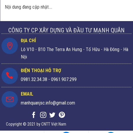
Nội dung đang cập nhật….
CÔNG TY CP XÂY DỰNG VÀ ĐẦU TƯ MẠNH QUÂN
ĐỊA CHỈ
Lô V10 - B10 The Terra An Hưng - Tố Hữu - Hà Đông - Hà
Nội
ĐIỆN THOẠI HỖ TRỢ
0981.32.34.38
-
0961.907.299
EMAIL
manhquanjsc.info@gmail.com
Copyright © 2021 by CNTT Việt Nam