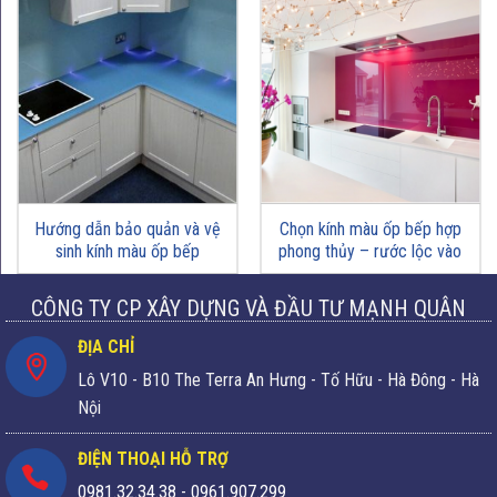
Hướng dẫn bảo quản và vệ
Chọn kính màu ốp bếp hợp
sinh kính màu ốp bếp
phong thủy – rước lộc vào
nhà
CÔNG TY CP XÂY DỰNG VÀ ĐẦU TƯ MẠNH QUÂN
ĐỊA CHỈ
Lô V10 - B10 The Terra An Hưng - Tố Hữu - Hà Đông - Hà
Nội
ĐIỆN THOẠI HỖ TRỢ
0981.32.34.38
-
0961.907.299