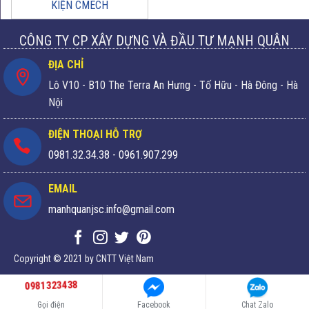
KIỆN CMECH
CÔNG TY CP XÂY DỰNG VÀ ĐẦU TƯ MẠNH QUÂN
ĐỊA CHỈ
Lô V10 - B10 The Terra An Hưng - Tố Hữu - Hà Đông - Hà
Nội
ĐIỆN THOẠI HỖ TRỢ
0981.32.34.38
-
0961.907.299
EMAIL
manhquanjsc.info@gmail.com
Copyright © 2021 by CNTT Việt Nam
0981323438
Gọi điện
Facebook
Chat Zalo