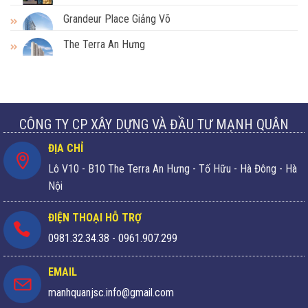
Grandeur Place Giảng Võ
The Terra An Hưng
CÔNG TY CP XÂY DỰNG VÀ ĐẦU TƯ MẠNH QUÂN
ĐỊA CHỈ
Lô V10 - B10 The Terra An Hưng - Tố Hữu - Hà Đông - Hà
Nội
ĐIỆN THOẠI HỖ TRỢ
0981.32.34.38
-
0961.907.299
EMAIL
manhquanjsc.info@gmail.com