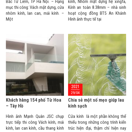
Bắc Từ Liêm, TP Hà Nội. – Hạng
kính, Nhôm mặt dựng hệ xingfa,
mục thi công: Vách mặt dựng, cửa
Kính an toàn 8.38mm – nhà sinh
nhôm kính, lan can, mái kính. –
hoạt cộng đồng BT5 An Khánh
Một
Hình ảnh thực tế tại
2021
29/04
Khách hàng 154 phố Từ Hoa
Chia sẻ một số mẹo giúp lau
– Tây Hồ
kính sạch
Hình ảnh Mạnh Quân JSC chụp
Cửa kính là một phần không thể
trực tiếp thi công Vách kính, mái
thiếu trong những công trình kiến
kính, lan can kính, cầu thang kính
trúc hiện đại, thậm chí hiện nay