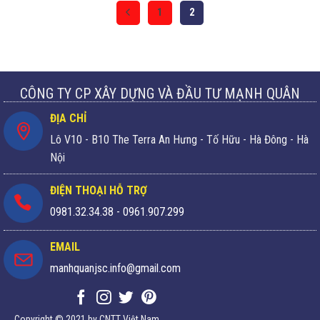
1
2
CÔNG TY CP XÂY DỰNG VÀ ĐẦU TƯ MẠNH QUÂN
ĐỊA CHỈ
Lô V10 - B10 The Terra An Hưng - Tố Hữu - Hà Đông - Hà
Nội
ĐIỆN THOẠI HỖ TRỢ
0981.32.34.38
-
0961.907.299
EMAIL
manhquanjsc.info@gmail.com
Copyright © 2021 by CNTT Việt Nam