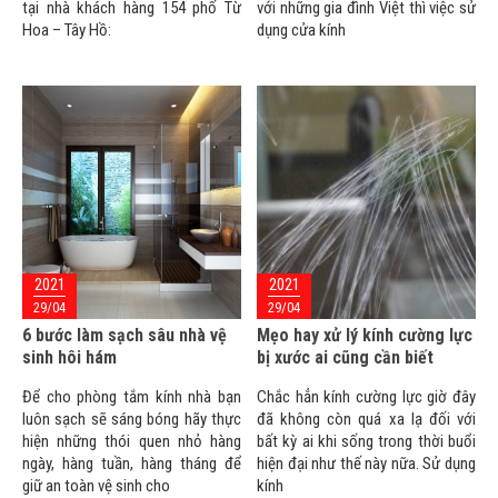
tại nhà khách hàng 154 phố Từ
với những gia đình Việt thì việc sử
Hoa – Tây Hồ:
dụng cửa kính
2021
2021
29/04
29/04
6 bước làm sạch sâu nhà vệ
Mẹo hay xử lý kính cường lực
sinh hôi hám
bị xước ai cũng cần biết
Để cho phòng tắm kính nhà bạn
Chắc hẳn kính cường lực giờ đây
luôn sạch sẽ sáng bóng hãy thực
đã không còn quá xa lạ đối với
hiện những thói quen nhỏ hàng
bất kỳ ai khi sống trong thời buổi
ngày, hàng tuần, hàng tháng để
hiện đại như thế này nữa. Sử dụng
giữ an toàn vệ sinh cho
kính