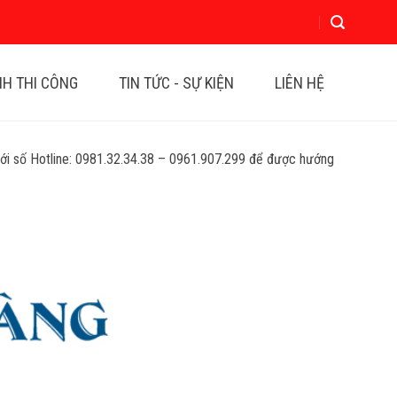
NH THI CÔNG
TIN TỨC - SỰ KIỆN
LIÊN HỆ
i số Hotline:
0981.32.34.38
–
0961.907.299
để được hướng