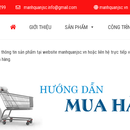
299
manhquanjsc.info@gmail.com
manhquanjsc.vn
GIỚI THIỆU
SẢN PHẨM
CÔNG TRÌ
ông tin sản phẩm tại website manhquanjsc.vn hoặc liên hệ trực tiếp vớ
 hàng.