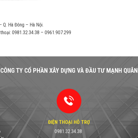
 – Q. Hà Đông – Hà Nội.
thoại:
0981.32.34.38
–
0961.907.299
CÔNG TY CỔ PHẦN XÂY DỰNG VÀ ĐẦU TƯ MẠNH QUÂN
ĐIỆN THOẠI HỖ TRỢ
ô
0981.32.34.38