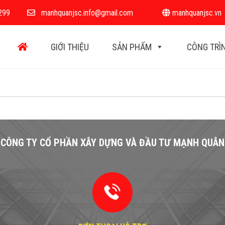
299
manhquanjsc.info@gmail.com
manhquanjsc.vn
GIỚI THIỆU
SẢN PHẨM
CÔNG TRÌ
CÔNG TY CỔ PHẦN XÂY DỰNG VÀ ĐẦU TƯ MẠNH QUÂN