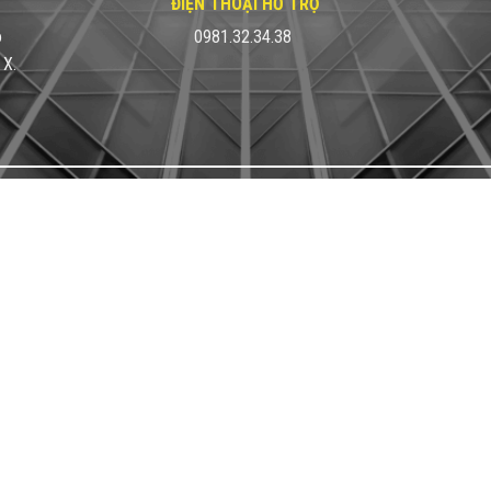
ĐIỆN THOẠI HỖ TRỢ
ô
0981.32.34.38
 X.