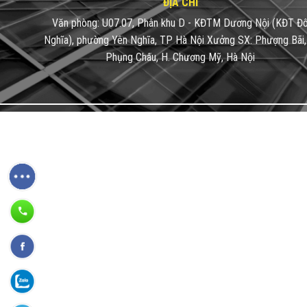
ĐỊA CHỈ
Văn phòng: U07.07, Phân khu D - KĐTM Dương Nội
(KĐT Đ
Nghĩa), phường Yên Nghĩa, TP Hà Nội
Xưởng SX: Phượng Bãi,
Phụng Châu, H. Chương Mỹ, Hà Nội